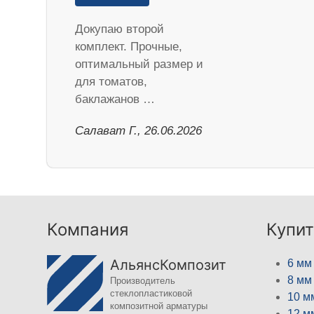
Докупаю второй
комплект. Прочные,
оптимальный размер и
для томатов,
баклажанов …
Салават Г., 26.06.2026
Компания
Купит
АльянсКомпозит
6 мм
8 мм
Производитель
стеклопластиковой
10 м
композитной арматуры
12 м