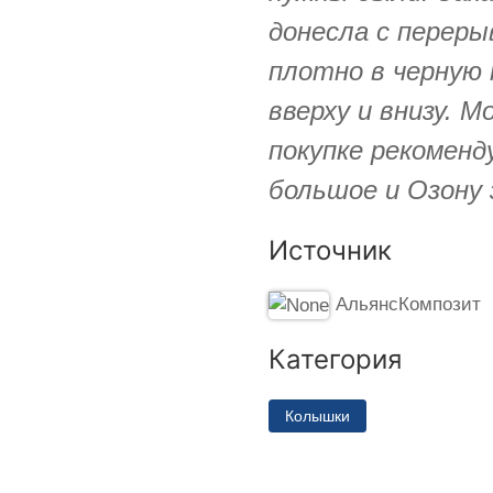
донесла с переры
плотно в черную 
вверху и внизу. М
покупке рекоменд
большое и Озону 
Источник
АльянсКомпозит
Категория
Колышки