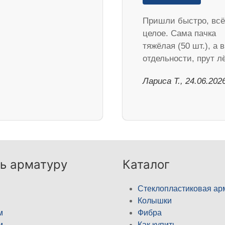
Пришли быстро, всё
целое. Сама пачка
тяжёлая (50 шт.), а в
отдельности, прут 
Лариса Т., 24.06.202
ь арматуру
Каталог
Стеклопластиковая ар
Колышки
м
Фибра
м
Как купить