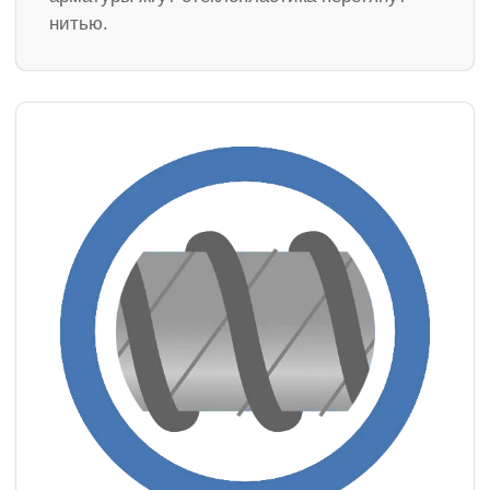
нитью.