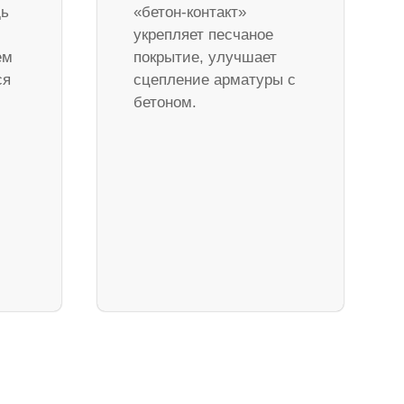
дь
«бетон-контакт»
укрепляет песчаное
ем
покрытие, улучшает
ся
сцепление арматуры с
бетоном.