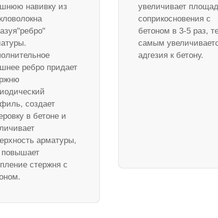
шнюю навивку из
увеличивает площа
кловолокна
соприкосновения с
азуя"ребро"
бетоном в 3-5 раз, т
атуры.
самым увеличивает
олнительное
адгезия к бетону.
шнее ребро придает
ержню
иодический
филь, создает
еровку в бетоне и
личивает
ерхность арматуры,
 повышает
пление стержня с
оном.