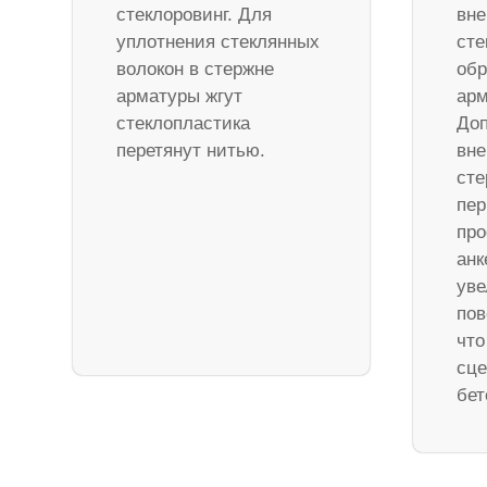
стеклоровинг. Для
вне
уплотнения стеклянных
сте
волокон в стержне
обр
арматуры жгут
арм
стеклопластика
Доп
перетянут нитью.
вне
ст
пер
про
анк
уве
пов
что
сце
бет