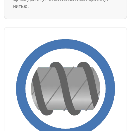
нитью.