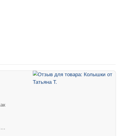
ак
тя…