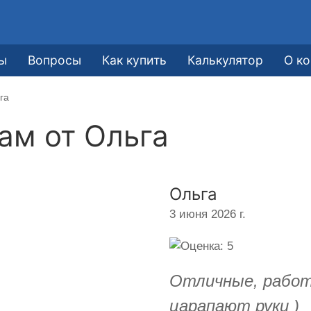
ы
Вопросы
Как купить
Калькулятор
О к
га
кам от
Ольга
Ольга
3 июня 2026 г.
Отличные, работ
царапают руки )