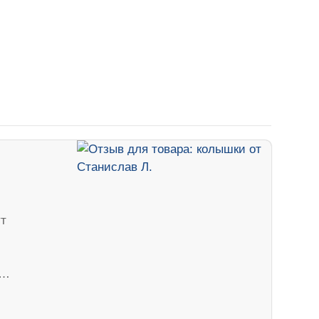
ут
ч…