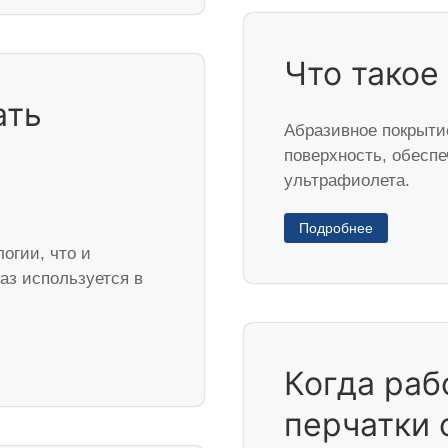
Что такое
ать
Абразивное покрыти
и
поверхность, обесп
ультрафиолета.
Подробнее
огии, что и
раз используется в
Когда раб
перчатки 