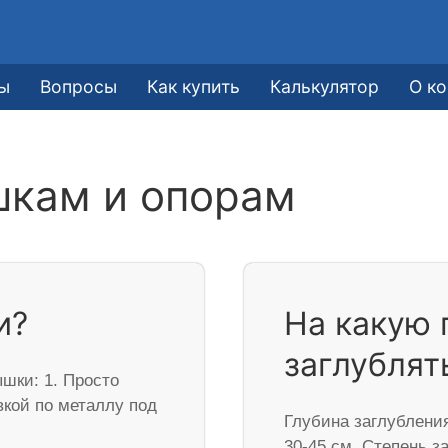
ы
Вопросы
Как купить
Калькулятор
О к
шкам и опорам
и?
На какую 
заглублят
ышки: 1. Просто
вкой по металлу под
Глубина заглубления
30-45 см. Степень 