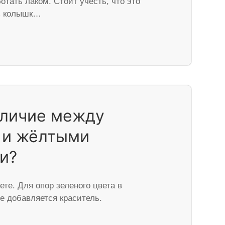
отать лаком. Стоит учесть, что это
ть колышк…
тличие между
 и жёлтыми
и?
ете. Для опор зеленого цвета в
е добавляется краситель.