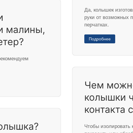
Да, колышек изготов
и
руки от возможных 
перчатках.
и малины,
етер?
Подробнее
рекомендуем
Чем можн
колышки ч
контакта 
колышка?
Чтобы изолировать 