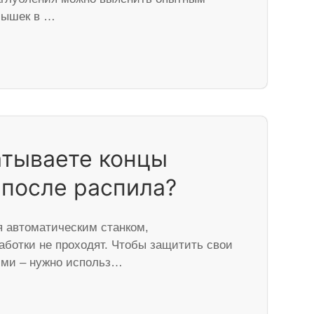
олышек в …
атываете концы
после распила?
 автоматическим станком,
аботки не проходят. Чтобы защитить свои
ними – нужно использ…