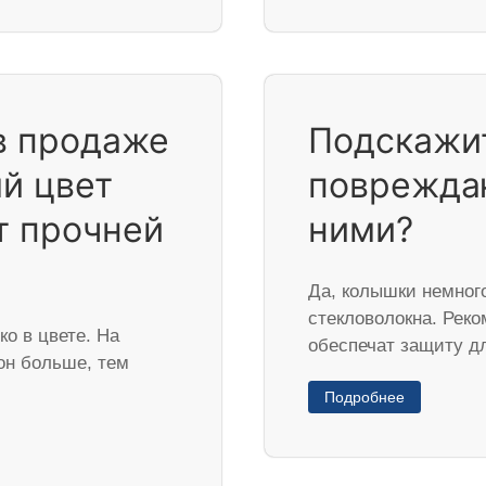
в продаже
Подскажит
й цвет
повреждаю
т прочней
ними?
Да, колышки немного
стекловолокна. Реко
ко в цвете. На
обеспечат защиту д
он больше, тем
Подробнее