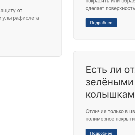
покрасить или обраб
сделает поверхнос
защиту от
е ультрафиолета
Подробнее
Есть ли о
зелёными
колышкам
Отличие только в цв
полимерное покрыти
Подробнее