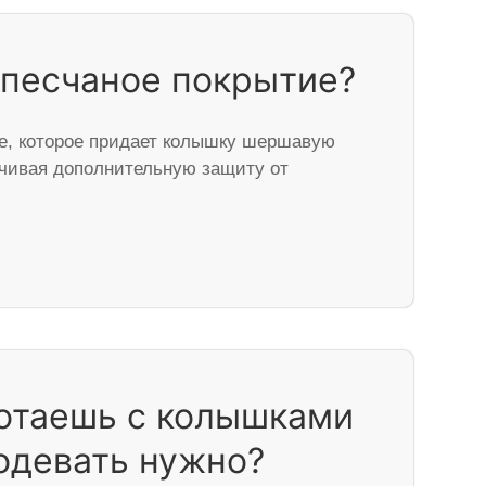
 песчаное покрытие?
е, которое придает колышку шершавую
ечивая дополнительную защиту от
отаешь с колышками
одевать нужно?