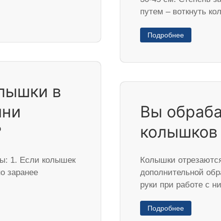
путем – воткнуть к
Подробнее
лышки в
ини
Вы обраб
?
колышков 
ы: 1. Если колышек
Колышки отрезаются
но заранее
дополнительной обр
руки при работе с 
Подробнее