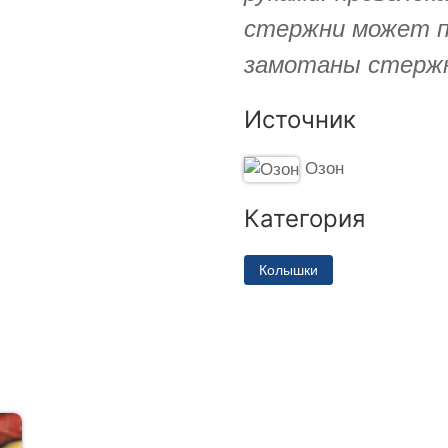
стержни может п
замотаны стерж
Источник
Озон
Категория
Колышки