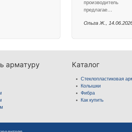
производитель
предлагае…
Ольга Ж., 14.06.202
ь арматуру
Каталог
Стеклопластиковая ар
Колышки
м
Фибра
м
Как купить
м
изводителя