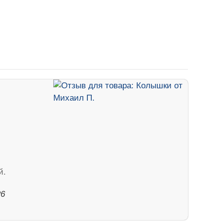
й.
26