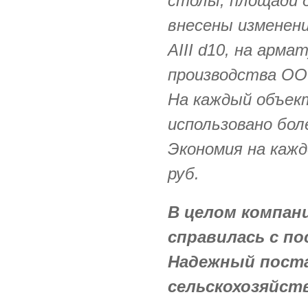
столы, площади д
внесены изменени
АIII d10, на арм
производства OO
На каждый объек
использовано боле
Экономия на кажд
руб.
В целом компан
справилась с по
Надежный пост
сельскохозяйст