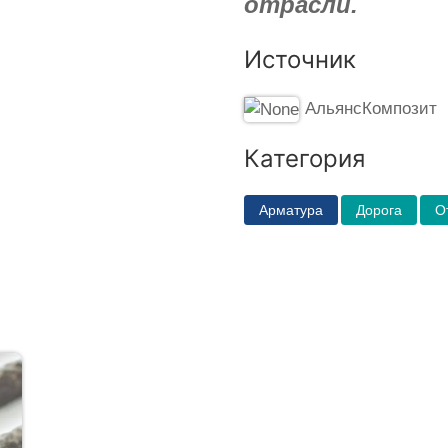
отрасли.
Источник
АльянсКомпозит
Категория
Арматура
Дорога
О