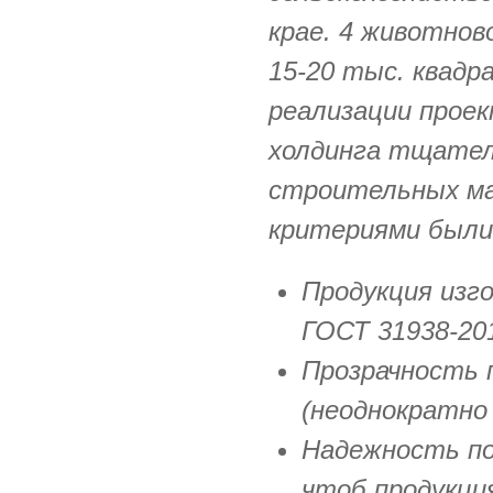
крае. 4 животнов
15-20 тыс. квад
реализации прое
холдинга тщател
строительных м
критериями были
Продукция изг
ГОСТ 31938-20
Прозрачность 
(неоднократно
Надежность по
чтоб продукци