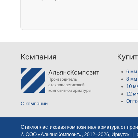
Компания
Купит
АльянсКомпозит
6 мм
8 мм
Производитель
стеклопластиковой
10 м
композитной арматуры
12 м
Опто
О компании
Стеклопластиковая композитная арматура от про
© ООО «АльянсКомпозит», 2012–2026, Иркутск
|