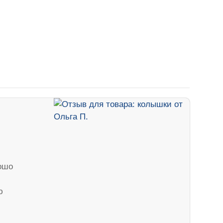
рошо
ю