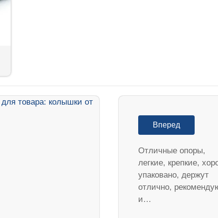
Вперед
Отличные опоры,
легкие, крепкие, хо
упаковано, держут
отлично, рекоменду
и…